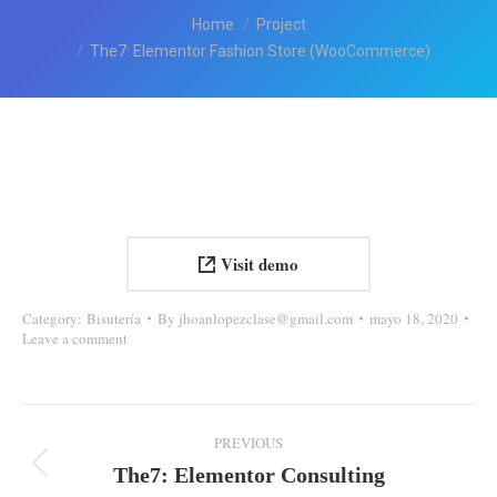
You are here:
Home
Project
The7: Elementor Fashion Store (WooCommerce)
Visit demo
Category:
Bisutería
By
jhoanlopezclase@gmail.com
mayo 18, 2020
Leave a comment
Navegación
PREVIOUS
entre
The7: Elementor Consulting
Proyecto