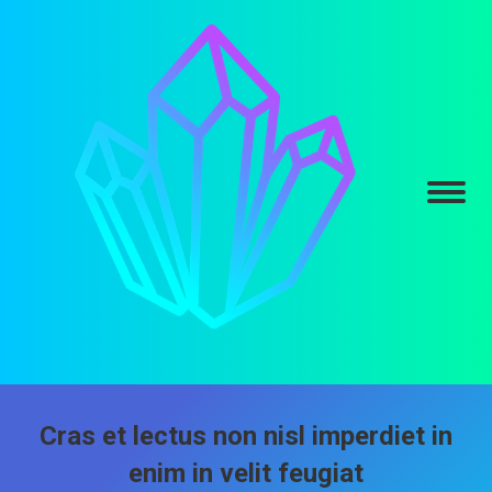
Cras et lectus non nisl imperdiet in
enim in velit feugiat