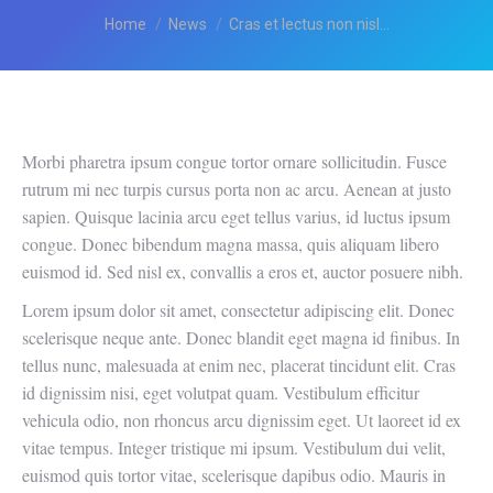
You are here:
Home
News
Cras et lectus non nisl…
Morbi pharetra ipsum congue tortor ornare sollicitudin. Fusce
rutrum mi nec turpis cursus porta non ac arcu. Aenean at justo
sapien. Quisque lacinia arcu eget tellus varius, id luctus ipsum
congue. Donec bibendum magna massa, quis aliquam libero
euismod id. Sed nisl ex, convallis a eros et, auctor posuere nibh.
Lorem ipsum dolor sit amet, consectetur adipiscing elit. Donec
scelerisque neque ante. Donec blandit eget magna id finibus. In
tellus nunc, malesuada at enim nec, placerat tincidunt elit. Cras
id dignissim nisi, eget volutpat quam. Vestibulum efficitur
vehicula odio, non rhoncus arcu dignissim eget. Ut laoreet id ex
vitae tempus. Integer tristique mi ipsum. Vestibulum dui velit,
euismod quis tortor vitae, scelerisque dapibus odio. Mauris in