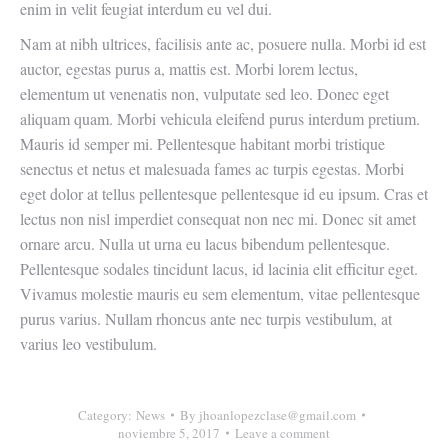
enim in velit feugiat interdum eu vel dui.
Nam at nibh ultrices, facilisis ante ac, posuere nulla. Morbi id est
auctor, egestas purus a, mattis est. Morbi lorem lectus,
elementum ut venenatis non, vulputate sed leo. Donec eget
aliquam quam. Morbi vehicula eleifend purus interdum pretium.
Mauris id semper mi. Pellentesque habitant morbi tristique
senectus et netus et malesuada fames ac turpis egestas. Morbi
eget dolor at tellus pellentesque pellentesque id eu ipsum. Cras et
lectus non nisl imperdiet consequat non nec mi. Donec sit amet
ornare arcu. Nulla ut urna eu lacus bibendum pellentesque.
Pellentesque sodales tincidunt lacus, id lacinia elit efficitur eget.
Vivamus molestie mauris eu sem elementum, vitae pellentesque
purus varius. Nullam rhoncus ante nec turpis vestibulum, at
varius leo vestibulum.
Category:
News
By
jhoanlopezclase@gmail.com
noviembre 5, 2017
Leave a comment